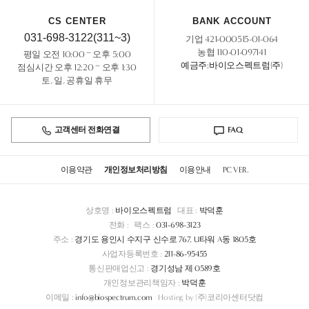
CS CENTER
BANK ACCOUNT
031-698-3122(311~3)
기업 421-000515-01-064
농협 110-01-097141
평일 오전 10:00 ~ 오후 5:00
예금주:바이오스펙트럼(주)
점심시간 오후 12:20 ~ 오후 1:30
토, 일, 공휴일 휴무
고객센터 전화연결
FAQ
이용약관
개인정보처리방침
이용안내
PC VER.
상호명 :
바이오스펙트럼
대표 :
박덕훈
전화 :
팩스 :
031-698-3123
주소 :
경기도 용인시 수지구 신수로 767, U타워 A동 1805호
사업자등록번호 :
211-86-95455
통신판매업신고 :
경기성남 제 0589호
개인정보관리책임자 :
박덕훈
이메일 :
info@biospectrum.com
Hosting by (주)코리아센터닷컴