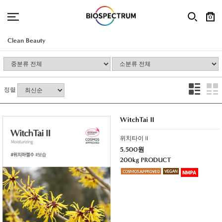
0
Clean Beauty
정렬
WitchTai II
위치타이 II
5,500원
200kg PRODUCT