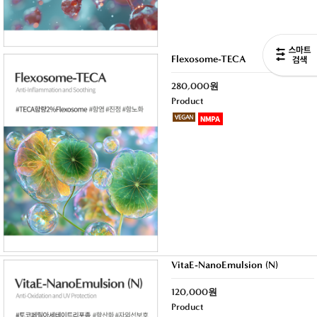
Flexosome-TECA
280,000원
Product
VitaE-NanoEmulsion (N)
120,000원
Product