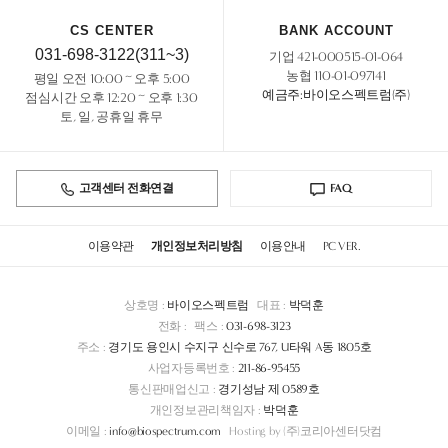
CS CENTER
BANK ACCOUNT
031-698-3122(311~3)
기업 421-000515-01-064
농협 110-01-097141
평일 오전 10:00 ~ 오후 5:00
예금주:바이오스펙트럼(주)
점심시간 오후 12:20 ~ 오후 1:30
토, 일, 공휴일 휴무
고객센터 전화연결
FAQ
이용약관
개인정보처리방침
이용안내
PC VER.
상호명 :
바이오스펙트럼
대표 :
박덕훈
전화 :
팩스 :
031-698-3123
주소 :
경기도 용인시 수지구 신수로 767, U타워 A동 1805호
사업자등록번호 :
211-86-95455
통신판매업신고 :
경기성남 제 0589호
개인정보관리책임자 :
박덕훈
이메일 :
info@biospectrum.com
Hosting by (주)코리아센터닷컴