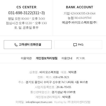
CS CENTER
BANK ACCOUNT
031-698-3122(311~3)
기업 421-000515-01-064
농협 110-01-097141
평일 오전 10:00 ~ 오후 5:00
예금주:바이오스펙트럼(주)
점심시간 오후 12:20 ~ 오후 1:30
토, 일, 공휴일 휴무
고객센터 전화연결
FAQ
이용약관
개인정보처리방침
이용안내
PC VER.
상호명 :
바이오스펙트럼
대표 :
박덕훈
전화 :
팩스 :
031-698-3123
주소 :
경기도 용인시 수지구 신수로 767, U타워 A동 1805호
사업자등록번호 :
211-86-95455
통신판매업신고 :
경기성남 제 0589호
개인정보관리책임자 :
박덕훈
이메일 :
info@biospectrum.com
Hosting by (주)코리아센터닷컴