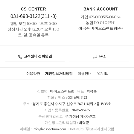
CS CENTER
BANK ACCOUNT
031-698-3122(311~3)
기업 421-000515-01-064
농협 110-01-097141
평일 오전 10:00 ~ 오후 5:00
예금주:바이오스펙트럼(주)
점심시간 오후 12:20 ~ 오후 1:30
토, 일, 공휴일 휴무
고객센터 전화연결
FAQ
이용약관
개인정보처리방침
이용안내
PC VER.
상호명 :
바이오스펙트럼
대표 :
박덕훈
전화 :
팩스 :
031-698-3123
주소 :
경기도 용인시 수지구 신수로 767, U타워 A동 1805호
사업자등록번호 :
211-86-95455
통신판매업신고 :
경기성남 제 0589호
개인정보관리책임자 :
박덕훈
이메일 :
info@biospectrum.com
Hosting by (주)코리아센터닷컴