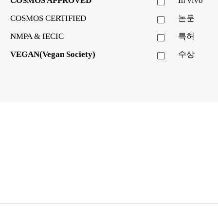
COSMOS APPROVED
In vivo
COSMOS CERTIFIED
논문
NMPA & IECIC
특허
VEGAN(Vegan Society)
수상