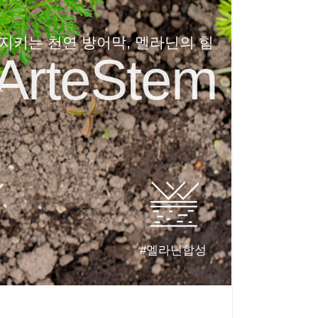
지키는 천연 방어막, 멜라닌의 힘
ArteStem
#멜라닌합성