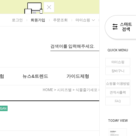
로그인
회원가입
주문조회
마이쇼핑
장바구니
0
QUICK MENU
마이쇼핑
장바구니
험
뉴스&트렌드
가이드제형
고객센터
쇼핑몰 이용방법
HOME
>
시리즈별
>
식물줄기세포
> ArteStem
견적서출력
FAQ
TODAY VIEW