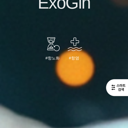
ExoGin
#항노화
#항염