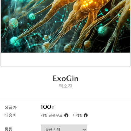
ExoGin
엑소진
100
상품가
원
배송비
개별(단품무료)
지역별
용량