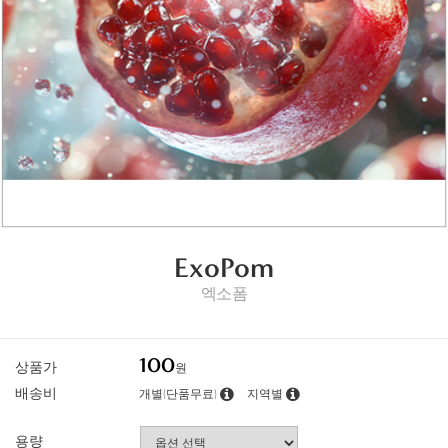
ExoPom
엑소폼
100
상품가
원
배송비
개별(단품무료)
지역별
용량