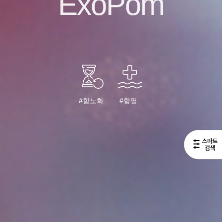
ExoPom
#항노화
#항염