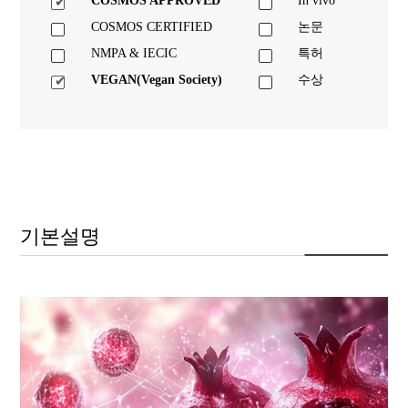
COSMOS APPROVED
In vivo
COSMOS CERTIFIED
논문
NMPA & IECIC
특허
VEGAN(Vegan Society)
수상
기본설명