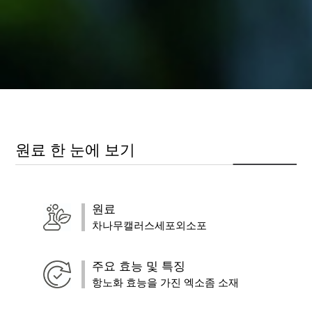
원료 한 눈에 보기
원료
차나무캘러스세포외소포
주요 효능 및 특징
항노화 효능을 가진 엑소좀 소재