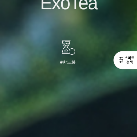
ExoTea
#항노화