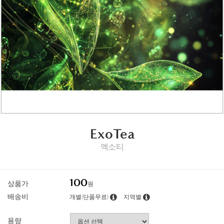
ExoTea
엑소티
100
상품가
원
배송비
개별(단품무료)
지역별
용량