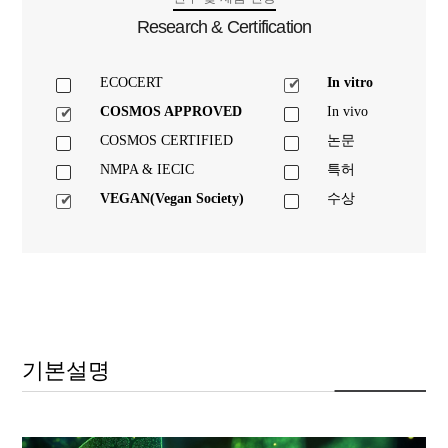
Research & Certification
ECOCERT
In vitro
COSMOS APPROVED
In vivo
COSMOS CERTIFIED
논문
NMPA & IECIC
특허
VEGAN(Vegan Society)
수상
기본설명