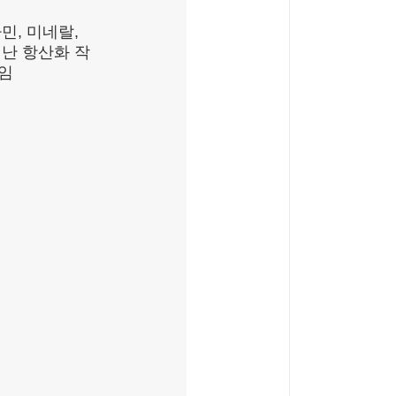
민, 미네랄,
난 항산화 작
임