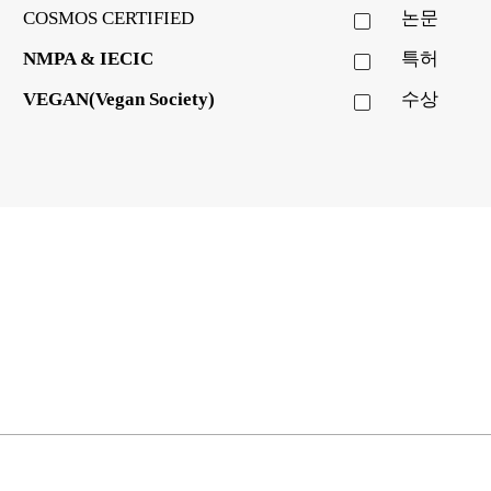
COSMOS CERTIFIED
논문
NMPA & IECIC
특허
VEGAN(Vegan Society)
수상