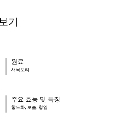
 보기
원료
새싹보리
주요 효능 및 특징
항노화, 보습, 항염