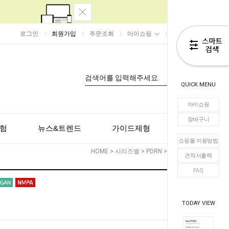
로그인
회원가입
주문조회
마이쇼핑
장바구니
0
QUICK MENU
마이쇼핑
장바구니
험
뉴스&트렌드
가이드제형
고객센터
쇼핑몰 이용방법
HOME
>
시리즈별
>
PDRN
> Hod PDRN
견적서출력
FAQ
TODAY VIEW