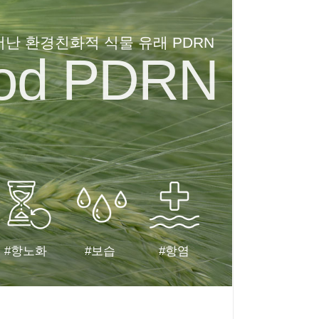
어난 환경친화적 식물 유래 PDRN
od PDRN
#항노화
#보습
#항염