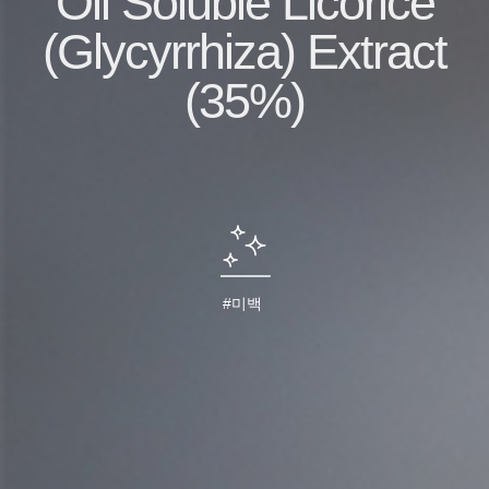
Oil Soluble Licorice
(Glycyrrhiza) Extract
(35%)
#미백