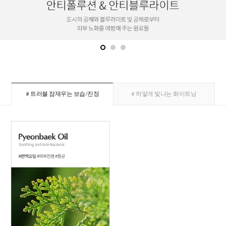
# 트러블 잠재우는 보습/진정
# 하얗게 빛나는 화이트닝