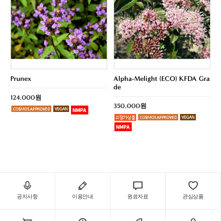
Prunex
Alpha-Melight (ECO) KFDA Gra
de
124,000원
350,000원
공지사항
이용안내
원료자료
관심상품