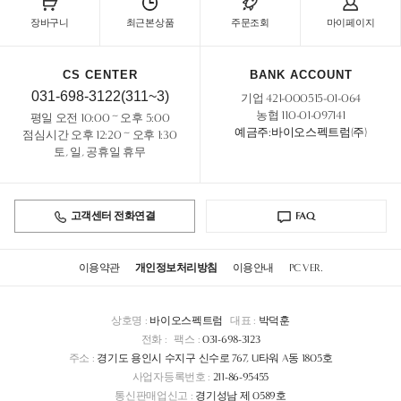
장바구니
최근본상품
주문조회
마이페이지
CS CENTER
BANK ACCOUNT
031-698-3122(311~3)
기업 421-000515-01-064
농협 110-01-097141
평일 오전 10:00 ~ 오후 5:00
예금주:바이오스펙트럼(주)
점심시간 오후 12:20 ~ 오후 1:30
토, 일, 공휴일 휴무
고객센터 전화연결
FAQ
이용약관
개인정보처리방침
이용안내
PC VER.
상호명 :
바이오스펙트럼
대표 :
박덕훈
전화 :
팩스 :
031-698-3123
주소 :
경기도 용인시 수지구 신수로 767, U타워 A동 1805호
사업자등록번호 :
211-86-95455
통신판매업신고 :
경기성남 제 0589호