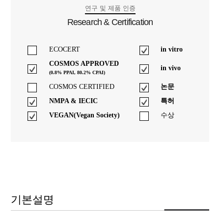
연구 및 제품 인증
Research & Certification
ECOCERT
in vitro
COSMOS APPROVED
in vivo
(0.8% PPAI, 80.2% CPAI)
COSMOS CERTIFIED
논문
NMPA & IECIC
특허
VEGAN(Vegan Society)
수상
기본설명