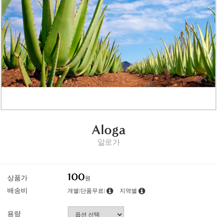
Aloga
알로가
100
상품가
원
배송비
개별(단품무료)
지역별
용량