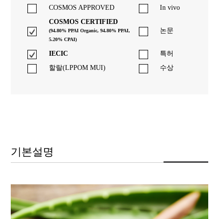
COSMOS APPROVED
In vivo
COSMOS CERTIFIED
논문
(94.80% PPAI Organic, 94.80% PPAI,
5.20% CPAI)
IECIC
특허
할랄(LPPOM MUI)
수상
기본설명