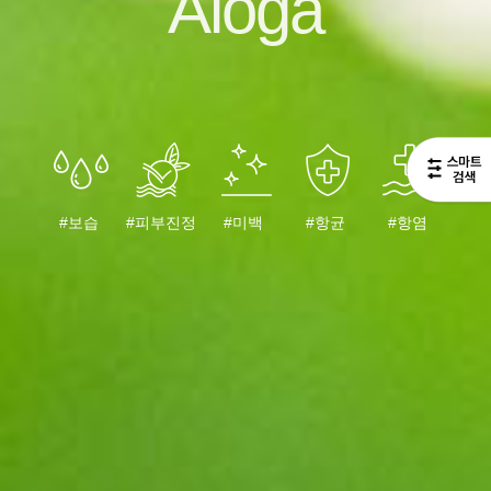
Aloga
#보습
#피부진정
#미백
#항균
#항염