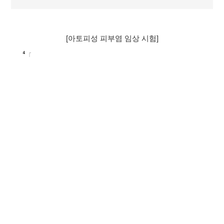
[아토피성 피부염 임상 시험]
[타제품 비교 안전성 실험 결과]