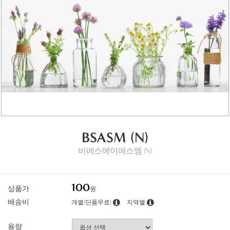
BSASM (N)
비에스에이에스엠 (N)
100
상품가
원
배송비
개별(단품무료)
지역별
용량