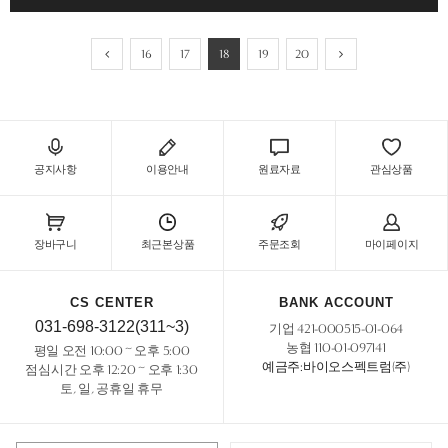
16
17
18
19
20
공지사항
이용안내
원료자료
관심상품
장바구니
최근본상품
주문조회
마이페이지
CS CENTER
BANK ACCOUNT
031-698-3122(311~3)
기업 421-000515-01-064
농협 110-01-097141
평일 오전 10:00 ~ 오후 5:00
예금주:바이오스펙트럼(주)
점심시간 오후 12:20 ~ 오후 1:30
토, 일, 공휴일 휴무