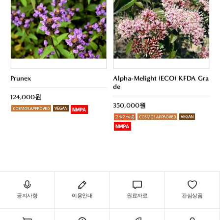
Prunex
Alpha-Melight (ECO) KFDA Gra
de
124,000원
350,000원
공지사항
이용안내
원료자료
관심상품