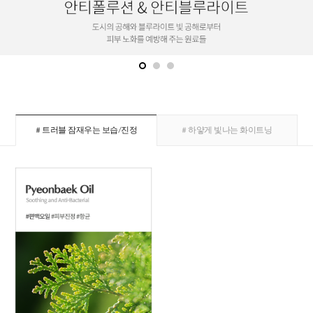
# 트러블 잠재우는 보습/진정
# 하얗게 빛나는 화이트닝