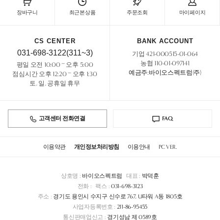
장바구니
최근본상품
주문조회
마이페이지
CS CENTER
BANK ACCOUNT
031-698-3122(311~3)
기업 421-000515-01-064
농협 110-01-097141
평일 오전 10:00 ~ 오후 5:00
예금주:바이오스펙트럼(주)
점심시간 오후 12:20 ~ 오후 1:30
토, 일, 공휴일 휴무
고객센터 전화연결
FAQ
이용약관
개인정보처리방침
이용안내
PC VER.
상호명 :
바이오스펙트럼
대표 :
박덕훈
전화 :
팩스 :
031-698-3123
주소 :
경기도 용인시 수지구 신수로 767, U타워 A동 1805호
사업자등록번호 :
211-86-95455
통신판매업신고 :
경기성남 제 0589호