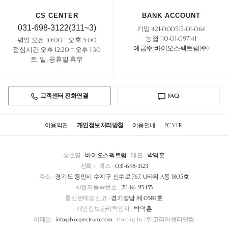
CS CENTER
BANK ACCOUNT
031-698-3122(311~3)
기업 421-000515-01-064
농협 110-01-097141
평일 오전 10:00 ~ 오후 5:00
예금주:바이오스펙트럼(주)
점심시간 오후 12:20 ~ 오후 1:30
토, 일, 공휴일 휴무
고객센터 전화연결
FAQ
이용약관
개인정보처리방침
이용안내
PC VER.
상호명 :
바이오스펙트럼
대표 :
박덕훈
전화 :
팩스 :
031-698-3123
주소 :
경기도 용인시 수지구 신수로 767, U타워 A동 1805호
사업자등록번호 :
211-86-95455
통신판매업신고 :
경기성남 제 0589호
개인정보관리책임자 :
박덕훈
이메일 :
info@biospectrum.com
Hosting by (주)코리아센터닷컴