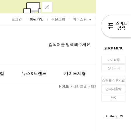
로그인
회원가입
주문조회
마이쇼핑
장바구니
0
QUICK MENU
마이쇼핑
장바구니
험
뉴스&트렌드
가이드제형
고객센터
쇼핑몰 이용방법
HOME
>
시리즈별
>
리포좀
>
FMLT
견적서출력
FAQ
TODAY VIEW