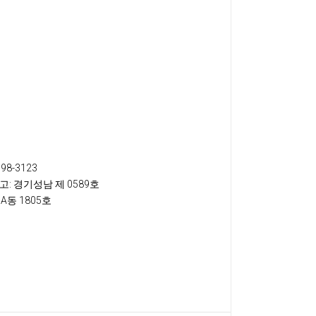
698-3123
고
: 경기성남 제 0589호
A동 1805호