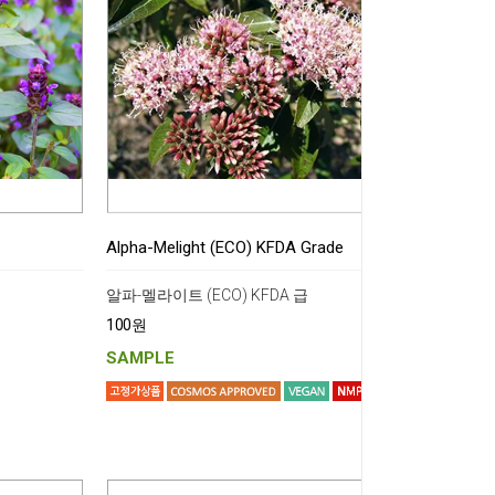
Alpha-Melight (ECO) KFDA Grade
알파-멜라이트 (ECO) KFDA 급
100원
SAMPLE