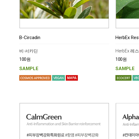
B-Circadin
HerbEx Resv
비-서카딘
HerbEx 레
100원
100원
SAMPLE
SAMPLE