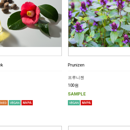
ek
Prunizen
프루니젠
100원
SAMPLE