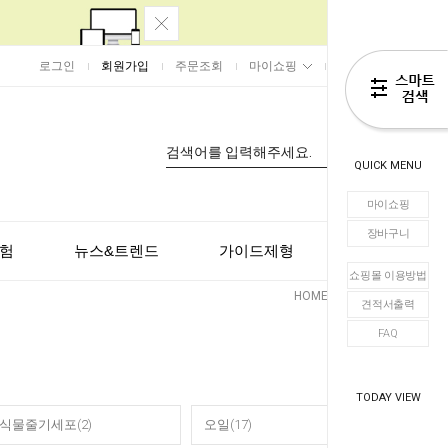
로그인
회원가입
주문조회
마이쇼핑
장바구니
0
QUICK MENU
마이쇼핑
장바구니
험
뉴스&트렌드
가이드제형
고객센터
쇼핑몰 이용방법
HOME
>
SAMPLE
견적서출력
FAQ
TODAY VIEW
식물줄기세포(2)
오일(17)