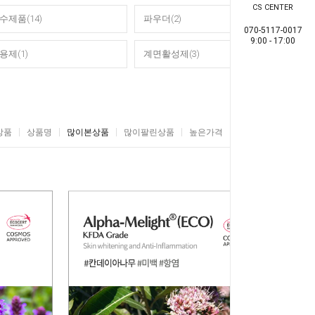
CS CENTER
수제품(14)
파우더(2)
070-5117-0017
9:00 - 17:00
용제(1)
계면활성제(3)
상품
상품명
많이본상품
많이팔린상품
높은가격
낮은가격