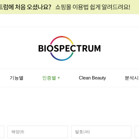
기능별
인증별 +
Clean Beauty
분석시
해양(8)
발효(46)