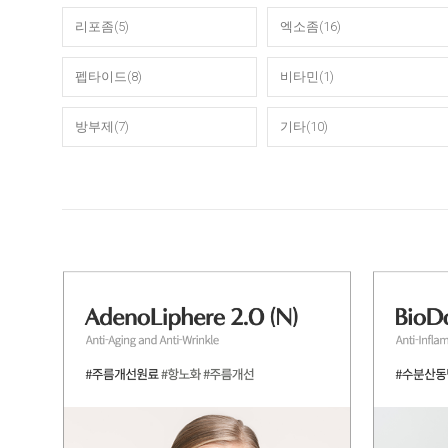
리포좀(5)
엑소좀(16)
펩타이드(8)
비타민(1)
방부제(7)
기타(10)